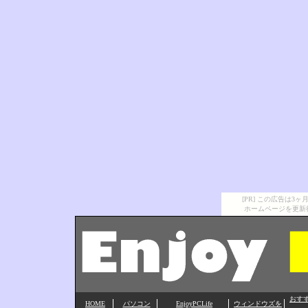
[PR] この広告は
ホームページを更新
おす
HOME
パソコン
EnjoyPCLife
ウィンドウズを