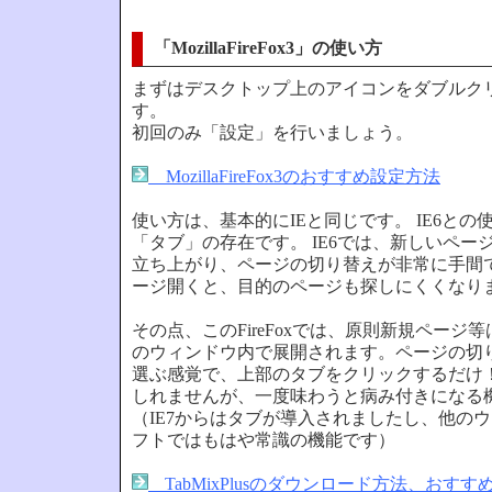
「MozillaFireFox3」の使い方
まずはデスクトップ上のアイコンをダブルク
す。
初回のみ「設定」を行いましょう。
MozillaFireFox3のおすすめ設定方法
使い方は、基本的にIEと同じです。 IE6と
「タブ」の存在です。 IE6では、新しいペー
立ち上がり、ページの切り替えが非常に手間
ージ開くと、目的のページも探しにくくなり
その点、このFireFoxでは、原則新規ページ
のウィンドウ内で展開されます。ページの切
選ぶ感覚で、上部のタブをクリックするだけ
しれませんが、一度味わうと病み付きになる
（IE7からはタブが導入されましたし、他の
フトではもはや常識の機能です）
TabMixPlusのダウンロード方法、おすす