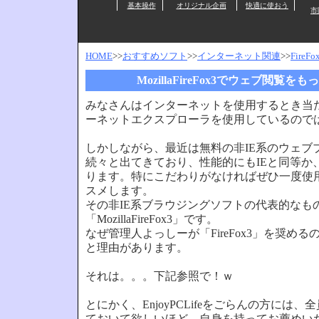
基本操作
オリジナル企画
快適に使おう
市
HOME
>>
おすすめソフト
>>
インターネット関連
>>
Fire
MozillaFireFox3でウェブ閲覧を
みなさんはインターネットを使用するとき当
ーネットエクスプローラを使用しているので
しかしながら、最近は無料の非IE系のウェブ
続々と出てきており、性能的にもIEと同等か
ります。特にこだわりがなければぜひ一度使
スメします。
その非IE系ブラウジングソフトの代表的なも
「MozillaFireFox3」です。
なぜ管理人よっしーが「FireFox3」を奨め
と理由があります。
それは。。。下記参照で！ｗ
とにかく、EnjoyPCLifeをごらんの方には
ておいて欲しいほど、自身を持ってお薦めい