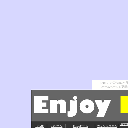
[PR] この広告は
ホームページを更新
おす
HOME
パソコン
EnjoyPCLife
ウィンドウズを